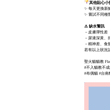
其他貼心小
✨ 每天更換
✨ 嘗試不同
⚠️ 缺水警訊
－皮膚彈性差
－尿液深黃、
－精神差、食
若有以上狀況
聖火貓貓教 Flam
#不入貓教不成貓奴
#布偶貓 #台