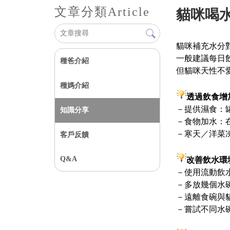
文章分類
Article
貓咪喝
貓咪補充水分對
一般建議每日飲
種爸介紹
但貓咪天性不
種媽介紹
透過飲食增
－提供濕食：
知識分享
－食物加水：
－寒天／洋菜
客戶反饋
Q&A
改善飲水環
－使用流動飲
－多放幾個水
－遠離食碗與
－嘗試不同水