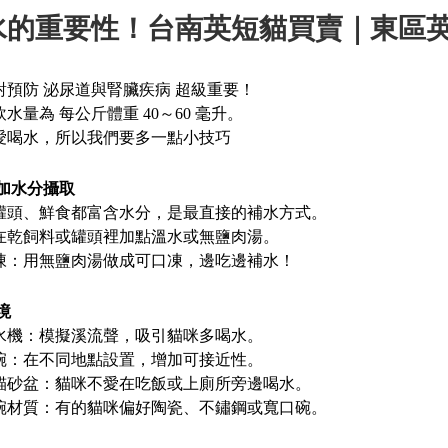
水的重要性！台南英短貓買賣｜東區
預防 泌尿道與腎臟疾病 超級重要！
水量為 每公斤體重 40～60 毫升。
愛喝水，所以我們要多一點小技巧
加水分攝取
罐頭、鮮食都富含水分，是最直接的補水方式。
在乾飼料或罐頭裡加點溫水或無鹽肉湯。
凍：用無鹽肉湯做成可口凍，邊吃邊補水！
境
水機：模擬溪流聲，吸引貓咪多喝水。
碗：在不同地點設置，增加可接近性。
貓砂盆：貓咪不愛在吃飯或上廁所旁邊喝水。
碗材質：有的貓咪偏好陶瓷、不鏽鋼或寬口碗。