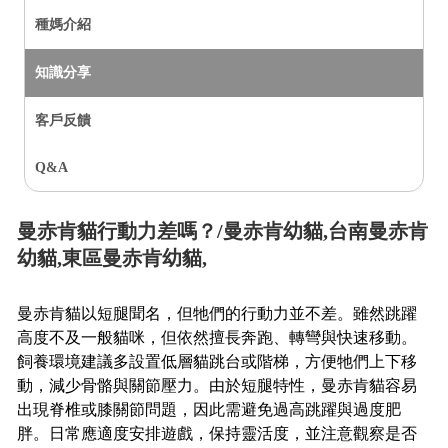
種媽介紹
知識分享
客戶反饋
Q&A
曼赤肯貓行動力差嗎？/曼赤肯幼貓,台南曼赤肯
幼貓,東區曼赤肯幼貓,
曼赤肯貓以短腿聞名，但牠們的行動力並不差。雖然跳躍
高度不及一般貓咪，但依然擅長奔跑、轉彎與快速移動。
飼養環境建議多設置低層貓跳台或階梯，方便牠們上下移
動，減少骨骼與關節壓力。由於短腿特性，曼赤肯貓容易
出現脊椎或膝關節問題，因此需避免過高跳躍與過度肥
胖。日常應適度安排遊戲，保持靈活度，並注意觀察是否