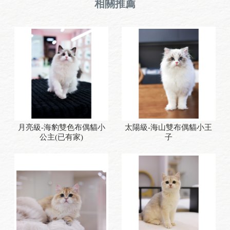
月亮級-海豹雙色布偶貓小
太陽級-海山雙布偶貓小王
公主(已有家)
子