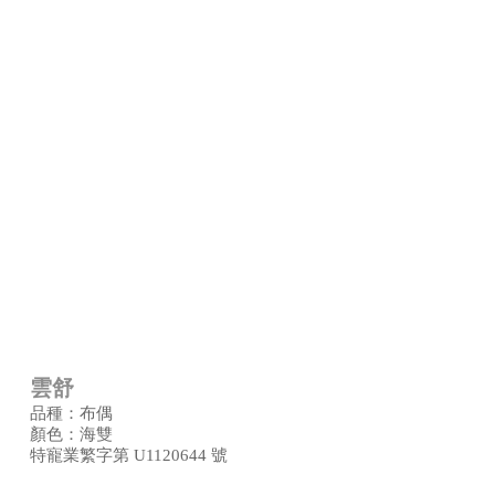
雲舒
品種：布偶
顏色：海雙
特寵業繁字第 U1120644 號