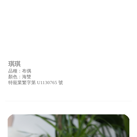
琪琪
品種：布偶
顏色：海雙
特寵業繁字第 U1130765 號