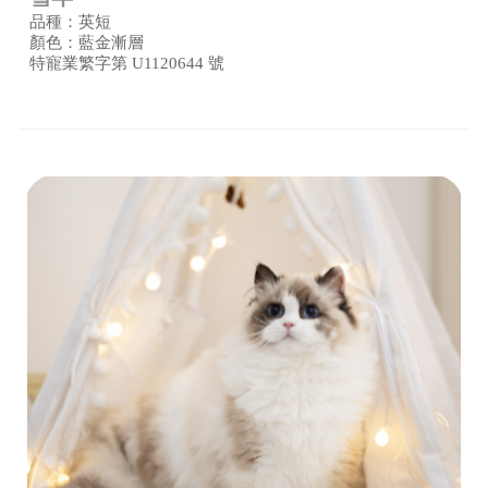
品種：英短
顏色：藍金漸層
特寵業繁字第 U1120644 號