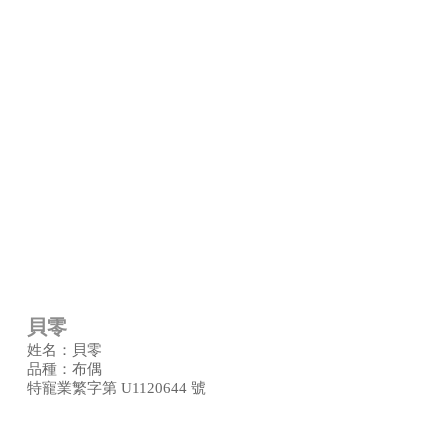
貝零
姓名：貝零
品種：布偶
特寵業繁字第 U1120644 號