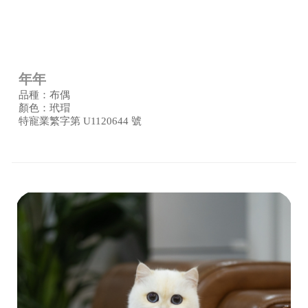
年年
品種：布偶
顏色：玳瑁
特寵業繁字第 U1120644 號