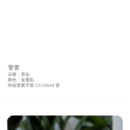
杳杳
品種：英短
顏色：金重點
特寵業繁字第 U1120644 號