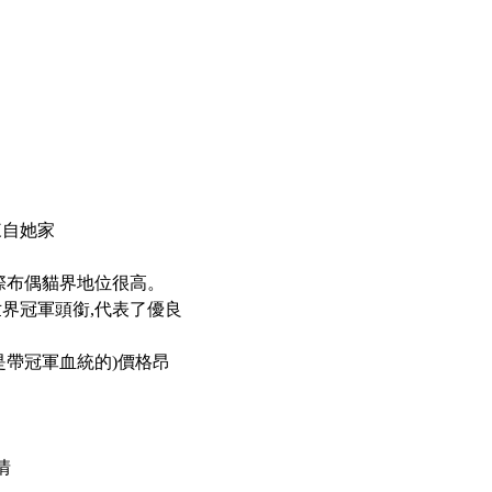
來自她家
國際布偶貓界地位很高。
界冠軍頭銜,代表了優良
其是帶冠軍血統的)價格昂
情