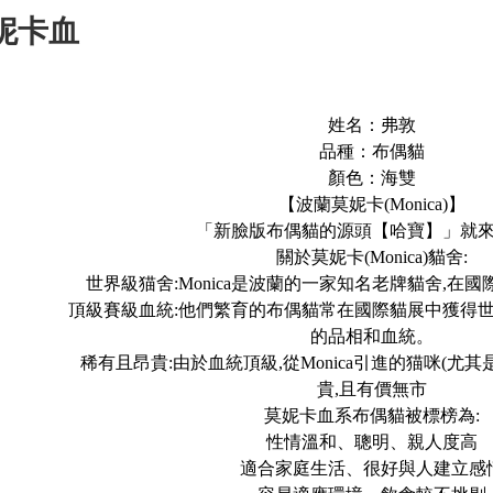
妮卡血
姓名：弗敦
品種：布偶貓
顏色：海雙
【波蘭莫妮卡(Monica)】
「新臉版布偶貓的源頭【哈寶】」就
關於莫妮卡(Monica)貓舍:
世界級猫舍:Monica是波蘭的一家知名老牌貓舍,在
頂級賽級血統:他們繁育的布偶貓常在國際貓展中獲得世
的品相和血統。
稀有且昂貴:由於血統頂級,從Monica引進的猫咪(尤
貴,且有價無市
莫妮卡血系布偶貓被標榜為:
性情溫和、聰明、親人度高
適合家庭生活、很好與人建立感